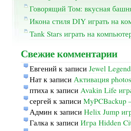
Говорящий Том: вкусная башня
Икона стиля DIY играть на ко
Tank Stars играть на компьюте
Свежие комментарии
Евгений
к записи
Jewel Legend
Нат
к записи
Активация photos
птиха
к записи
Avakin Life иг
сергей
к записи
MyPCBackup —
Админ
к записи
Helix Jump иг
Галка
к записи
Игра Hidden Ci