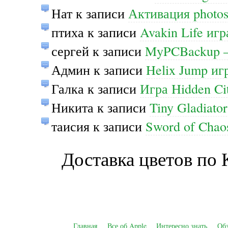
Нат
к записи
Активация photos
птиха
к записи
Avakin Life иг
сергей
к записи
MyPCBackup —
Админ
к записи
Helix Jump иг
Галка
к записи
Игра Hidden Ci
Никита
к записи
Tiny Gladiato
таисия
к записи
Sword of Cha
Доставка цветов по
Главная
Все об Apple
Интересно знать
Об