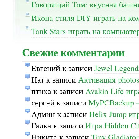
Говорящий Том: вкусная башня
Икона стиля DIY играть на ко
Tank Stars играть на компьюте
Свежие комментарии
Евгений
к записи
Jewel Legend
Нат
к записи
Активация photos
птиха
к записи
Avakin Life иг
сергей
к записи
MyPCBackup —
Админ
к записи
Helix Jump иг
Галка
к записи
Игра Hidden Ci
Никита
к записи
Tiny Gladiato