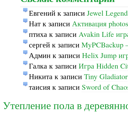
Евгений
к записи
Jewel Legend
Нат
к записи
Активация photos
птиха
к записи
Avakin Life иг
сергей
к записи
MyPCBackup —
Админ
к записи
Helix Jump иг
Галка
к записи
Игра Hidden Ci
Никита
к записи
Tiny Gladiato
таисия
к записи
Sword of Cha
Утепление пола в деревянн