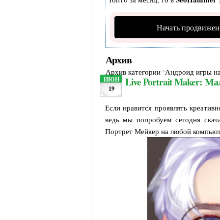
Начать продвижен
Архив
Архив категории ‘Андроид игры н
Live Portrait Maker: 
ИЮН
19
Если нравится проявлять креативно
ведь мы попробуем сегодня скача
Портрет Мейкер на любой компьют