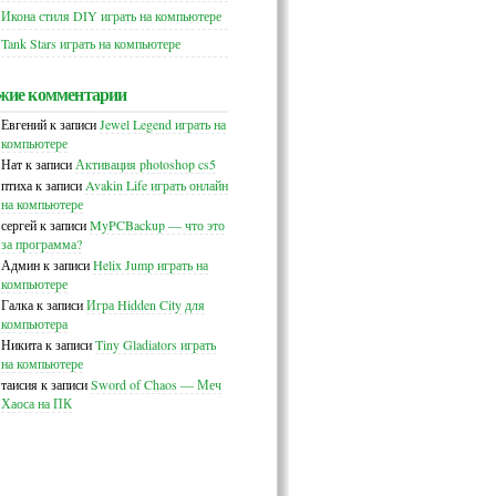
Икона стиля DIY играть на компьютере
Tank Stars играть на компьютере
жие комментарии
Евгений
к записи
Jewel Legend играть на
компьютере
Нат
к записи
Активация photoshop cs5
птиха
к записи
Avakin Life играть онлайн
на компьютере
сергей
к записи
MyPCBackup — что это
за программа?
Админ
к записи
Helix Jump играть на
компьютере
Галка
к записи
Игра Hidden City для
компьютера
Никита
к записи
Tiny Gladiators играть
на компьютере
таисия
к записи
Sword of Chaos — Меч
Хаоса на ПК