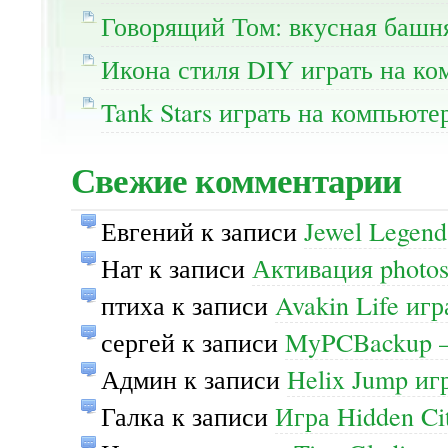
Говорящий Том: вкусная башня
Икона стиля DIY играть на ко
Tank Stars играть на компьюте
Свежие комментарии
Евгений
к записи
Jewel Legend
Нат
к записи
Активация photos
птиха
к записи
Avakin Life иг
сергей
к записи
MyPCBackup —
Админ
к записи
Helix Jump иг
Галка
к записи
Игра Hidden Ci