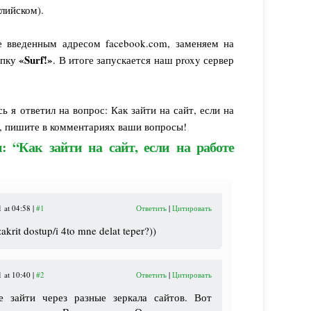
глийском).
 введенным адресом facebook.com, заменяем на
«Surf!»
опку
. В итоге запускается наш proxy сервер
 я ответил на вопрос: Как зайти на сайт, если на
т, пишите в комментариях ваши вопросы!
: “Как зайти на сайт, если на работе
 at 04:58 |
#1
Ответить
|
Цитировать
akrit dostup/i 4to mne delat teper?))
 at 10:40 |
#2
Ответить
|
Цитировать
е зайти через разные зеркала сайтов. Вот