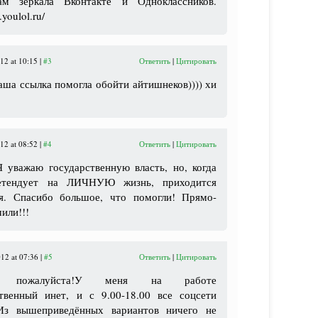
ам зеркала Вконтакте и Одноклассников.
.youlol.ru/
12 at 10:15 |
#3
Ответить
|
Цитировать
аша ссылка помогла обойти айтишнеков)))) хи
12 at 08:52 |
#4
Ответить
|
Цитировать
 уважаю государственную власть, но, когда
ретендует на ЛИЧНУЮ жизнь, приходится
я. Спасибо большое, что помогли! Прямо-
чили!!!
12 at 07:36 |
#5
Ответить
|
Цитировать
е пожалуйста!У меня на работе
ственный инет, и с 9.00-18.00 все соцсети
Из вышеприведённых вариантов ничего не