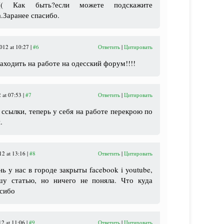
(((( Как быть?если можете подскажите
.Заранее спасибо.
012 at 10:27 |
#6
Ответить
|
Цитировать
аходить на работе на одесский форум!!!!
 at 07:53 |
#7
Ответить
|
Цитировать
 ссылки, теперь у себя на работе перекрою по
.
2 at 13:16 |
#8
Ответить
|
Цитировать
ь у нас в городе закрыты facebook i youtube,
шу статью, но ничего не поняла. Что куда
асибо
2 at 11:06 |
#9
Ответить
|
Цитировать