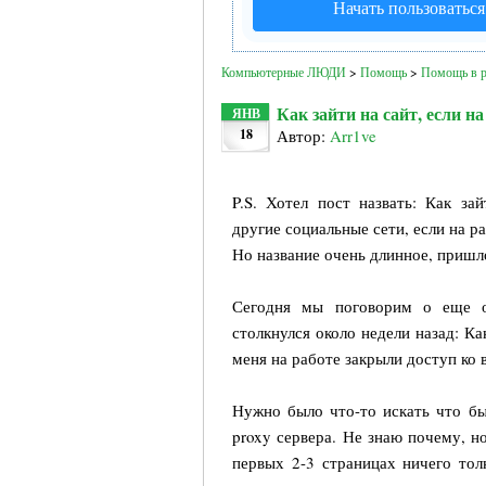
Начать пользоватьс
Компьютерные ЛЮДИ
>
Помощь
>
Помощь в р
Как зайти на сайт, если н
ЯНВ
18
Автор:
Arr1ve
P.S. Хотел пост назвать: Как зай
другие социальные сети, если на р
Но название очень длинное, пришл
Сегодня мы поговорим о еще о
столкнулся около недели назад: Ка
меня на работе закрыли доступ ко 
Нужно было что-то искать что бы
proxy сервера. Не знаю почему, но
первых 2-3 страницах ничего тол