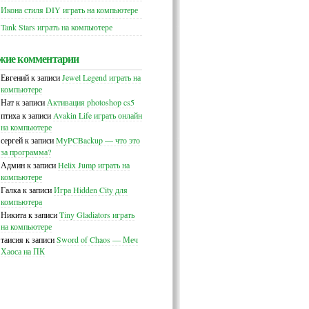
Икона стиля DIY играть на компьютере
Tank Stars играть на компьютере
жие комментарии
Евгений
к записи
Jewel Legend играть на
компьютере
Нат
к записи
Активация photoshop cs5
птиха
к записи
Avakin Life играть онлайн
на компьютере
сергей
к записи
MyPCBackup — что это
за программа?
Админ
к записи
Helix Jump играть на
компьютере
Галка
к записи
Игра Hidden City для
компьютера
Никита
к записи
Tiny Gladiators играть
на компьютере
таисия
к записи
Sword of Chaos — Меч
Хаоса на ПК