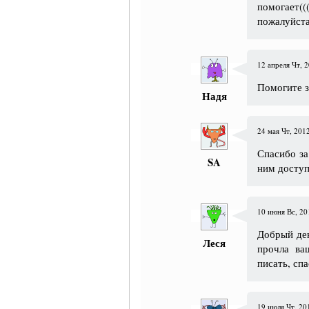
помогает
пожалуйста
12 апреля Чт, 2
Помогите з
Надя
24 мая Чт, 2012
Спасибо за
SA
ним доступ
10 июня Вс, 201
Добрый ден
Леся
прочла ва
писать, сп
19 июля Чт, 201