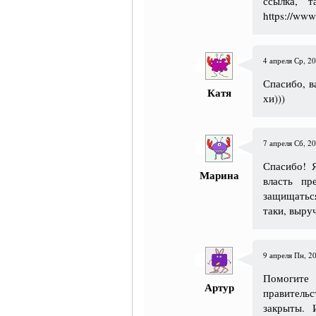
ссылка, т
https://www
4 апреля Ср, 20
Спасибо, в
Катя
хи)))
7 апреля Сб, 20
Спасибо! Я
Марина
власть п
защищатьс
таки, выру
9 апреля Пн, 20
Помогит
Артур
правитель
закрыты. 