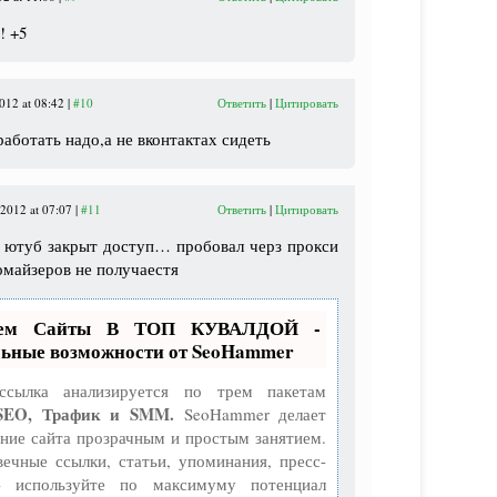
! +5
012 at 08:42 |
#10
Ответить
|
Цитировать
работать надо,а не вконтактах сидеть
2012 at 07:07 |
#11
Ответить
|
Цитировать
в ютуб закрыт доступ… пробовал черз прокси
омайзеров не получаестя
аем Сайты В ТОП КУВАЛДОЙ -
ьные возможности от SeoHammer
ссылка анализируется по трем пакетам
SEO, Трафик и SMM.
SeoHammer делает
ние сайта прозрачным и простым занятием.
вечные ссылки, статьи, упоминания, пресс-
- используйте по максимуму потенциал