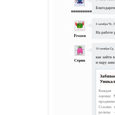
Благодарен
ннннннннннн
4 октября Чт, 2
На работе 
Frozen
10 октября Ср, 
как зайти 
Серик
и пару анн
Забив
Уникал
Каждая 
оценки:
продвиже
Ссылки, 
релизы 