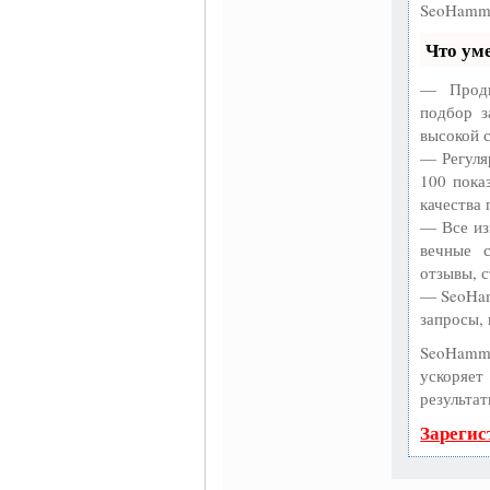
SeoHamme
Что ум
— Продв
подбор з
высокой 
— Регуля
100 пока
качества 
— Все из
вечные с
отзывы, с
— SeoHam
запросы,
SeoHamme
ускоряе
результат
Зарегис