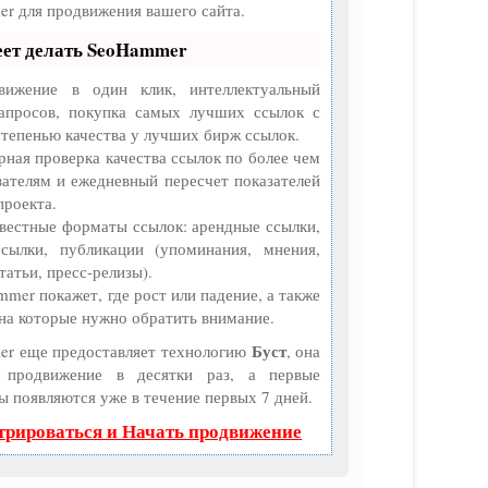
r для продвижения вашего сайта.
еет делать SeoHammer
ижение в один клик, интеллектуальный
апросов, покупка самых лучших ссылок с
степенью качества у лучших бирж ссылок.
рная проверка качества ссылок по более чем
зателям и ежедневный пересчет показателей
проекта.
вестные форматы ссылок: арендные ссылки,
сылки, публикации (упоминания, мнения,
татьи, пресс-релизы).
mer покажет, где рост или падение, а также
 на которые нужно обратить внимание.
Буст
r еще предоставляет технологию
, она
т продвижение в десятки раз, а первые
ы появляются уже в течение первых 7 дней.
трироваться и Начать продвижение