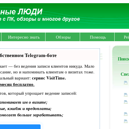
Интересно знать
Обзоры
Помощь
Ре
бственном Telegram-боте
Поиск
знает — без ведения записи клиентов никуда. Мало
исание, но и напоминать клиентам о визитах тоже.
Све
сервис VisitTime.
альный вариант:
месяц бесплатно
.
тов, который упрощает ведение записей:
апоминает им о визите;
ые, кэшбэк и предоплаты;
помогает больше зарабатывать;