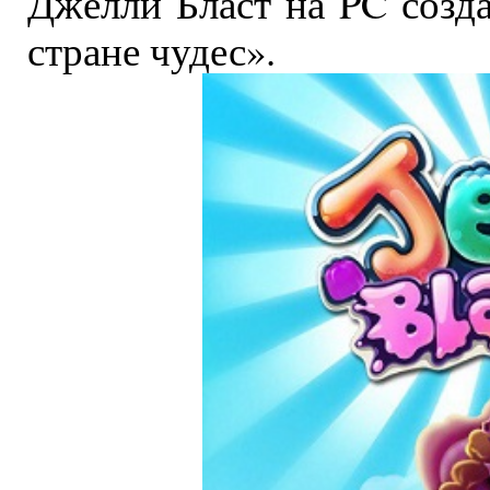
Джелли Бласт на PC созд
стране чудес».