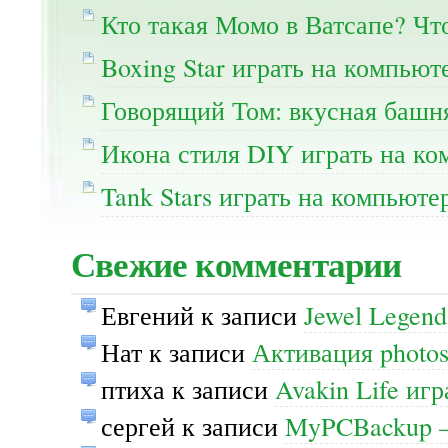
Кто такая Момо в Ватсапе? Чт
Boxing Star играть на компьют
Говорящий Том: вкусная башня
Икона стиля DIY играть на ко
Tank Stars играть на компьюте
Свежие комментарии
Евгений
к записи
Jewel Legend
Нат
к записи
Активация photos
птиха
к записи
Avakin Life иг
сергей
к записи
MyPCBackup —