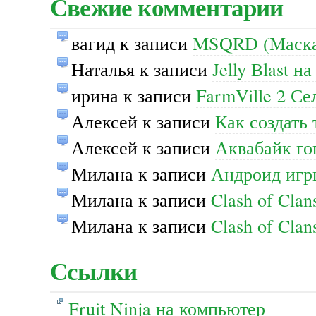
Свежие комментарии
вагид
к записи
MSQRD (Маскар
Наталья
к записи
Jelly Blast н
ирина
к записи
FarmVille 2 С
Алексей
к записи
Как создать 
Алексей
к записи
Аквабайк го
Милана
к записи
Андроид игр
Милана
к записи
Clash of Cla
Милана
к записи
Clash of Cla
Ссылки
Fruit Ninja на компьютер